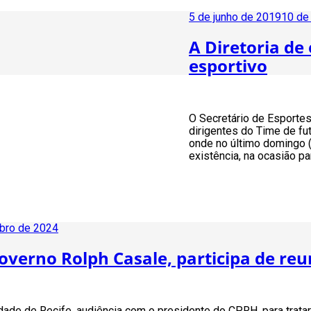
Publicado
5 de junho de 2019
10 de
em
A Diretoria de
esportivo
O Secretário de Esport
dirigentes do Time de fu
onde no último domingo 
existência, na ocasião p
ubro de 2024
Governo Rolph Casale, participa de re
dade de Recife, audiência com o presidente do CPRH, para tratar 