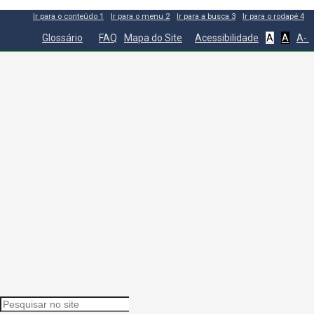
Ir para o conteúdo
1
Ir para o menu
2
Ir para a busca
3
Ir para o rodapé
4
Glossário
FAQ
Mapa do Site
Acessibilidade
A
A
A-