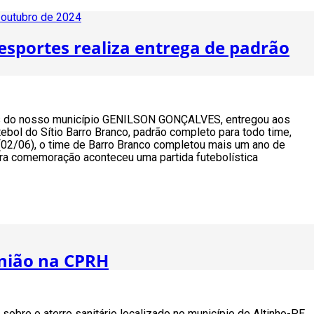
 outubro de 2024
 esportes realiza entrega de padrão
es do nosso município GENILSON GONÇALVES, entregou aos
tebol do Sítio Barro Branco, padrão completo para todo time,
(02/06), o time de Barro Branco completou mais um ano de
ara comemoração aconteceu uma partida futebolística
união na CPRH
sobre o aterro sanitário localizado no município de Altinho-PE.