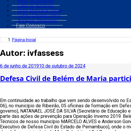
Aviso de Licitação
Carta de Serviços
Diário Municipal Oficial
Contra Cheque Online
Serviços Tributários
Fale Conosco
Página Inicial
Autor:
ivfassess
Publicado
6 de junho de 2019
10 de outubro de 2024
em
Defesa Civil de Belém de Maria partic
Em continuidade ao trabalho que vem sendo desenvolvido no Est
06), no município de Ribeirão, 05 oficinas de formação em Def
governo), NATANAEL JOSÉ DA SILVA (Secretário de Educação e C
parte das ações de prevenção para Operação Inverno 2019. Bel
Técnicos de nosso município MARCELO ALVES e Anderson Gonça
Executivo de Defesa Civil do Estado de Pernambuco), onde o m