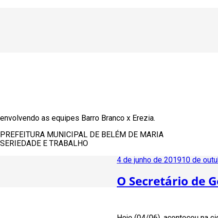
envolvendo as equipes Barro Branco x Erezia.
PREFEITURA MUNICIPAL DE BELÉM DE MARIA
SERIEDADE E TRABALHO
Publicado
4 de junho de 2019
10 de out
em
O Secretário de 
Hoje (04/06), aconteceu na ci