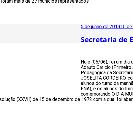
, foram mais de 27 munícios representados.
Publicado
5 de junho de 2019
10 de
em
Secretaria de 
Hoje (05/06), foi um dia 
Adauto Caricio (Primeiro
Pedagógica da Secretari
JOSELITA CORDEIRO, com
alunos do turno da manhã,
ENA), e os alunos do tur
comemorando O DIA MUND
olução (XXVII) de 15 de dezembro de 1972 com a qual foi aberta