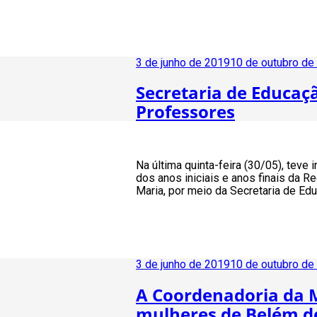
Publicado
3 de junho de 2019
10 de outubro de
em
Secretaria de Educaç
Professores
Na última quinta-feira (30/05), tev
dos anos iniciais e anos finais da R
Maria, por meio da Secretaria de Edu
Publicado
3 de junho de 2019
10 de outubro de
em
A Coordenadoria da 
mulheres de Belém d