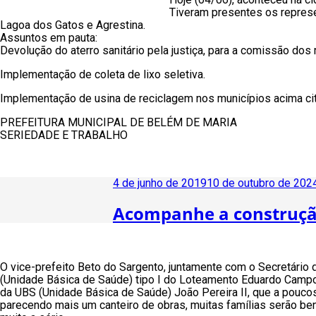
Tiveram presentes os repres
Lagoa dos Gatos e Agrestina.
Assuntos em pauta:
Devolução do aterro sanitário pela justiça, para a comissão dos
Implementação de coleta de lixo seletiva.
Implementação de usina de reciclagem nos municípios acima ci
PREFEITURA MUNICIPAL DE BELÉM DE MARIA
SERIEDADE E TRABALHO
Publicado
4 de junho de 2019
10 de outubro de 202
em
Acompanhe a construçã
O vice-prefeito Beto do Sargento, juntamente com o Secretário 
(Unidade Básica de Saúde) tipo I do Loteamento Eduardo Campo
da UBS (Unidade Básica de Saúde) João Pereira II, que a poucos
parecendo mais um canteiro de obras, muitas famílias serão be