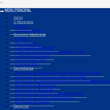
MENU PRINCIPAL
Início
O Município
História
Telefones Úteis
Governo Municipal
Prefeito
Vice Prefeito
Controladoria Municipal
Comissão Permanente de Licitação – CPL
Gabinete do Prefeito
Procuradoria Geral
Organograma
Secretarias
Secretaria de Administração e Gestão de Pessoas
Secretaria de Agricultura e Meio Ambiente
Secretaria de Desenvolvimento Social e Direitos Human
Secretaria de Educação
Secretaria de Finanças
Secretaria de Políticas para as Mulheres
Secretaria de Obras e Infraestrutura
Secretaria de Saúde
Serviços