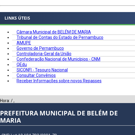
LINKS ÚTEIS
Câmara Municipal de BELÉM DE MARIA
Tribunal de Contas do Estado de Pernambuco
AMUPE
Governo de Pernambuco
Controladoria-Geral da União
Confederação Nacional de Municípios - CNM
QEdu
SICONFI - Tesouro Nacional
Consultar Convênios
Receber Informações sobre novos Repasses
Hora:
/
,
PREFEITURA MUNICIPAL DE BELÉM DE
MARIA