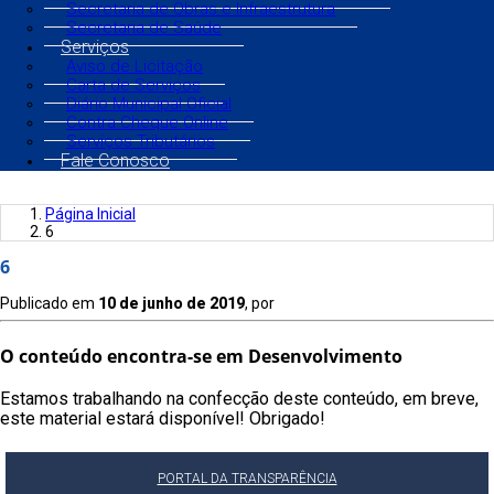
Secretaria de Obras e Infraestrutura
Secretaria de Saúde
Serviços
Aviso de Licitação
Carta de Serviços
Diário Municipal Oficial
Contra Cheque Online
Serviços Tributários
Fale Conosco
Página Inicial
6
6
Publicado em
10 de junho de 2019
, por
O conteúdo encontra-se em Desenvolvimento
Estamos trabalhando na confecção deste conteúdo, em breve,
este material estará disponível! Obrigado!
PORTAL DA TRANSPARÊNCIA