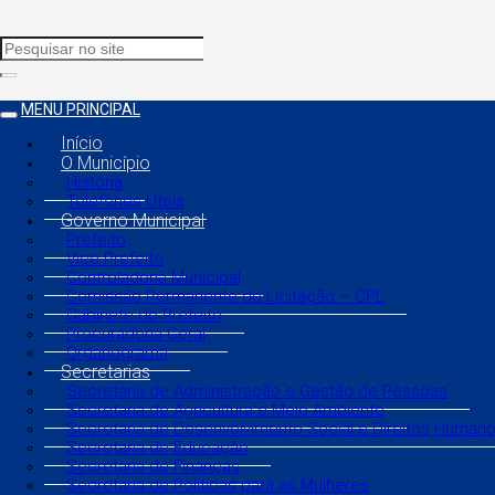
MENU PRINCIPAL
Início
O Município
História
Telefones Úteis
Governo Municipal
Prefeito
Vice Prefeito
Controladoria Municipal
Comissão Permanente de Licitação – CPL
Gabinete do Prefeito
Procuradoria Geral
Organograma
Secretarias
Secretaria de Administração e Gestão de Pessoas
Secretaria de Agricultura e Meio Ambiente
Secretaria de Desenvolvimento Social e Direitos Human
Secretaria de Educação
Secretaria de Finanças
Secretaria de Políticas para as Mulheres