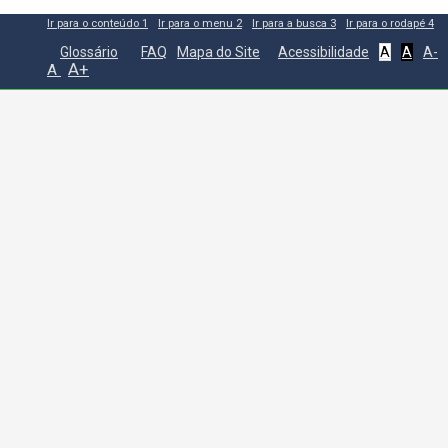
Ir para o conteúdo
1
Ir para o menu
2
Ir para a busca
3
Ir para o rodapé
4
Glossário
FAQ
Mapa do Site
Acessibilidade
A
A
A-
A+
A