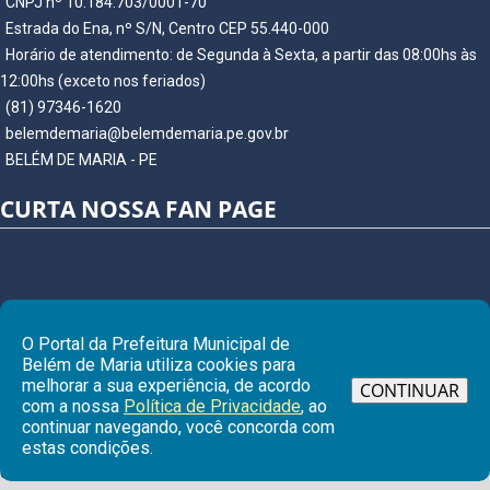
CNPJ nº 10.184.703/0001-70
Estrada do Ena, nº S/N, Centro CEP 55.440-000
Horário de atendimento: de Segunda à Sexta, a partir das 08:00hs às
12:00hs (exceto nos feriados)
(81) 97346-1620
belemdemaria@belemdemaria.pe.gov.br
BELÉM DE MARIA - PE
CURTA NOSSA FAN PAGE
O Portal da Prefeitura Municipal de
Belém de Maria utiliza cookies para
melhorar a sua experiência, de acordo
CONTINUAR
com a nossa
Política de Privacidade
, ao
continuar navegando, você concorda com
Ir para
estas condições.
© Copyright 2026 Prefeitura Municipal de BELÉM DE MARIA | Todos os
direitos reservados