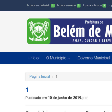
Ir para o conteúdo
Ir para o menu
Ir para a busca
Ir
1
2
3
Início
O Município
Governo Municipal
Página Inicial
1
1
Publicado em
10 de junho de 2019
, por