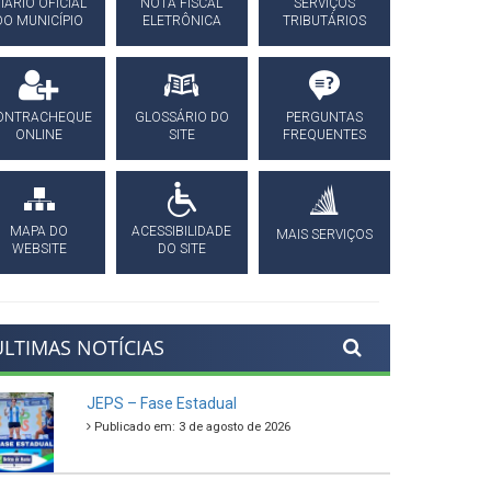
IÁRIO OFICIAL
NOTA FISCAL
SERVIÇOS
DO MUNICÍPIO
ELETRÔNICA
TRIBUTÁRIOS
ONTRACHEQUE
GLOSSÁRIO DO
PERGUNTAS
ONLINE
SITE
FREQUENTES
MAPA DO
ACESSIBILIDADE
MAIS SERVIÇOS
WEBSITE
DO SITE
ÚLTIMAS NOTÍCIAS
JEPS – Fase Estadual
Publicado em: 3 de agosto de 2026