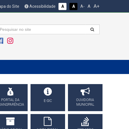
A+
A
pa do Site
Acessibilidade
A
A
A-
PORTAL DA
OUVIDORIA
E-SIC
RANSPARÊNCIA
MUNICIPAL