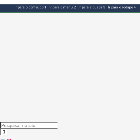
Ir para o conteúdo
1
Ir para o menu
2
Ir para a busca
3
Ir para o rodapé
4