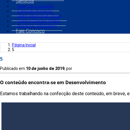
Serviços
Aviso de Licitação
Carta de Serviços
Diário Municipal Oficial
Contra Cheque Online
Serviços Tributários
Fale Conosco
Página Inicial
5
5
Publicado em
10 de junho de 2019
, por
O conteúdo encontra-se em Desenvolvimento
Estamos trabalhando na confecção deste conteúdo, em breve, es