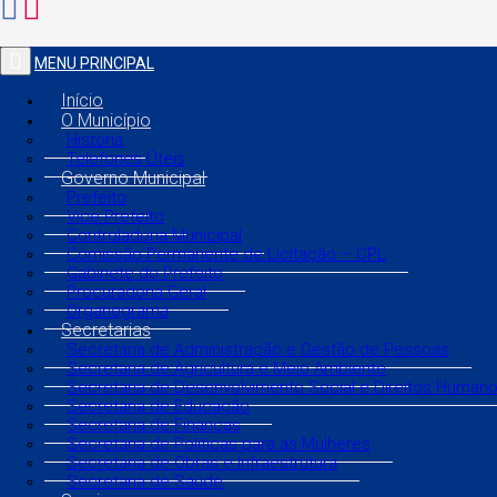
MENU PRINCIPAL
Início
O Município
História
Telefones Úteis
Governo Municipal
Prefeito
Vice Prefeito
Controladoria Municipal
Comissão Permanente de Licitação – CPL
Gabinete do Prefeito
Procuradoria Geral
Organograma
Secretarias
Secretaria de Administração e Gestão de Pessoas
Secretaria de Agricultura e Meio Ambiente
Secretaria de Desenvolvimento Social e Direitos Human
Secretaria de Educação
Secretaria de Finanças
Secretaria de Políticas para as Mulheres
Secretaria de Obras e Infraestrutura
Secretaria de Saúde