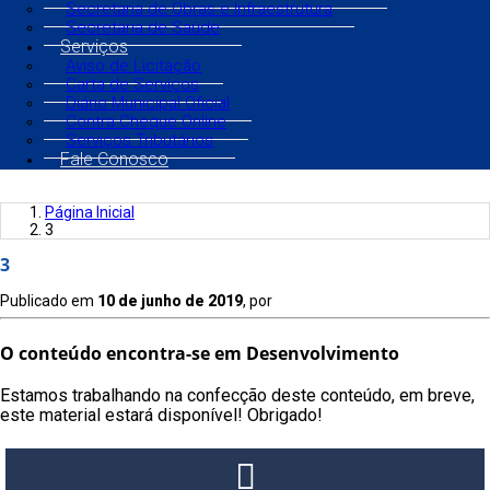
Secretaria de Obras e Infraestrutura
Secretaria de Saúde
Serviços
Aviso de Licitação
Carta de Serviços
Diário Municipal Oficial
Contra Cheque Online
Serviços Tributários
Fale Conosco
Página Inicial
3
3
Publicado em
10 de junho de 2019
, por
O conteúdo encontra-se em Desenvolvimento
Estamos trabalhando na confecção deste conteúdo, em breve,
este material estará disponível! Obrigado!