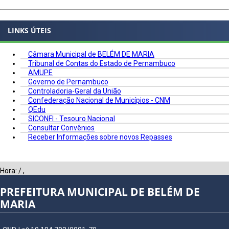
LINKS ÚTEIS
Câmara Municipal de BELÉM DE MARIA
Tribunal de Contas do Estado de Pernambuco
AMUPE
Governo de Pernambuco
Controladoria-Geral da União
Confederação Nacional de Municípios - CNM
QEdu
SICONFI - Tesouro Nacional
Consultar Convênios
Receber Informações sobre novos Repasses
Hora:
/
,
PREFEITURA MUNICIPAL DE BELÉM DE
MARIA