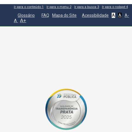
Ir para o conteúdo
1
Ir para o menu
2
Ir para a busca
3
Ir para o rodapé
4
Glossário
FAQ
Mapa do Site
Acessibilidade
A
A
A-
A+
A