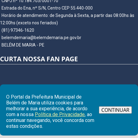
CNPJ nº 10.184.703/0001-70
Estrada do Ena, nº S/N, Centro CEP 55.440-000
Horário de atendimento: de Segunda à Sexta, a partir das 08:00hs às
12:00hs (exceto nos feriados)
(81) 97346-1620
belemdemaria@belemdemaria.pe.gov.br
BELÉM DE MARIA - PE
CURTA NOSSA FAN PAGE
O Portal da Prefeitura Municipal de
Belém de Maria utiliza cookies para
melhorar a sua experiência, de acordo
CONTINUAR
com a nossa
Política de Privacidade
, ao
continuar navegando, você concorda com
Ir para
estas condições.
© Copyright 2026 Prefeitura Municipal de BELÉM DE MARIA | Todos os
direitos reservados