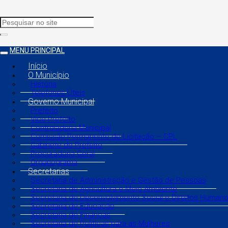
MENU PRINCIPAL
Início
O Município
História
Telefones Úteis
Governo Municipal
Prefeito
Vice Prefeito
Controladoria Municipal
Comissão Permanente de Licitação – CPL
Gabinete do Prefeito
Procuradoria Geral
Organograma
Secretarias
Secretaria de Administração e Gestão de Pessoas
Secretaria de Agricultura e Meio Ambiente
Secretaria de Desenvolvimento Social e Direitos Human
Secretaria de Educação
Secretaria de Finanças
Secretaria de Políticas para as Mulheres