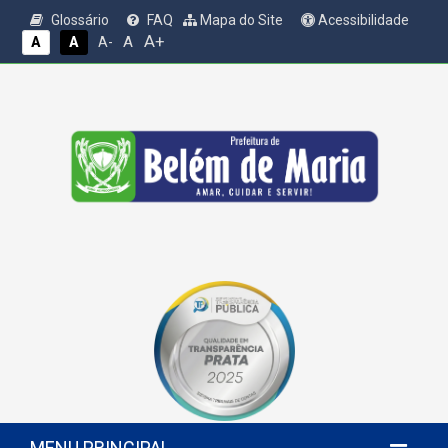
Glossário
FAQ
Mapa do Site
Acessibilidade
A+
A
A
A
A-
MENU PRINCIPAL