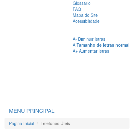
Glossário
FAQ
Mapa do Site
Acessibilidade
A
- Sem Contraste
A
- Contraste
A-
Diminuir letras
A
Tamanho de letras normal
A+
Aumentar letras
MENU PRINCIPAL
Página Inicial
Telefones Úteis