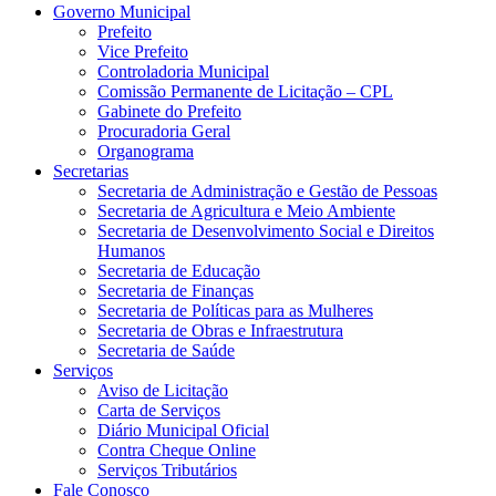
Governo Municipal
Prefeito
Vice Prefeito
Controladoria Municipal
Comissão Permanente de Licitação – CPL
Gabinete do Prefeito
Procuradoria Geral
Organograma
Secretarias
Secretaria de Administração e Gestão de Pessoas
Secretaria de Agricultura e Meio Ambiente
Secretaria de Desenvolvimento Social e Direitos
Humanos
Secretaria de Educação
Secretaria de Finanças
Secretaria de Políticas para as Mulheres
Secretaria de Obras e Infraestrutura
Secretaria de Saúde
Serviços
Aviso de Licitação
Carta de Serviços
Diário Municipal Oficial
Contra Cheque Online
Serviços Tributários
Fale Conosco