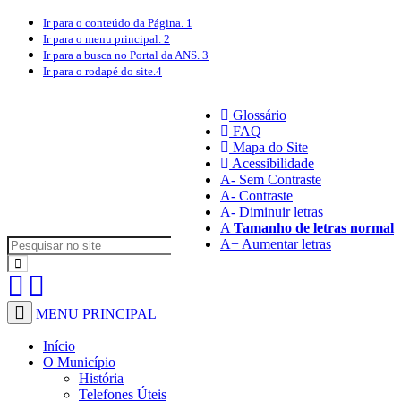
Ir para o conteúdo
da Página.
1
Ir para o menu
principal.
2
Ir para a busca
no Portal da ANS.
3
Ir para o rodapé
do site.
4
Glossário
FAQ
Mapa do Site
Acessibilidade
A
- Sem Contraste
A
- Contraste
A-
Diminuir letras
A
Tamanho de letras normal
A+
Aumentar letras
MENU PRINCIPAL
Início
O Município
História
Telefones Úteis