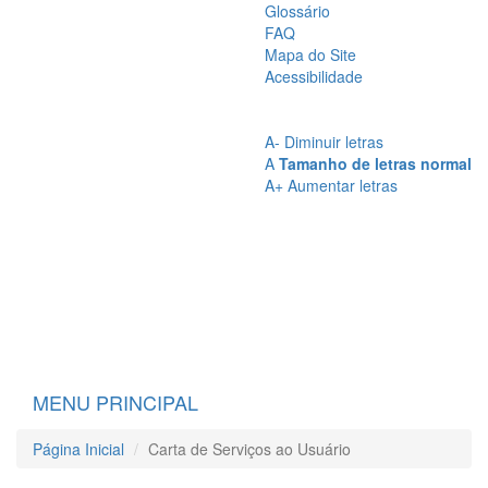
Glossário
FAQ
Mapa do Site
Acessibilidade
A
- Sem Contraste
A
- Contraste
A-
Diminuir letras
A
Tamanho de letras normal
A+
Aumentar letras
MENU PRINCIPAL
Página Inicial
Carta de Serviços ao Usuário