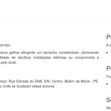
P
erviço.
A 
seus galhos atingindo um tamanho considerável, oferecendo
idade de danificar instalações elétricas ou comprometa a
pelo local.
P
Fo
ereço: Rua Estrada do ENA, S/N, Centro, Belém de Maria - PE.
ço onde se localizam essas arvores.
S
Re