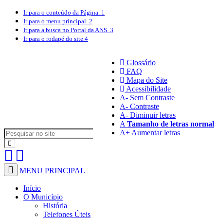
Ir para o conteúdo
da Página.
1
Ir para o menu
principal.
2
Ir para a busca
no Portal da ANS.
3
Ir para o rodapé
do site.
4
Glossário
FAQ
Mapa do Site
Acessibilidade
A
- Sem Contraste
A
- Contraste
A-
Diminuir letras
A
Tamanho de letras normal
A+
Aumentar letras
MENU PRINCIPAL
Início
O Município
História
Telefones Úteis