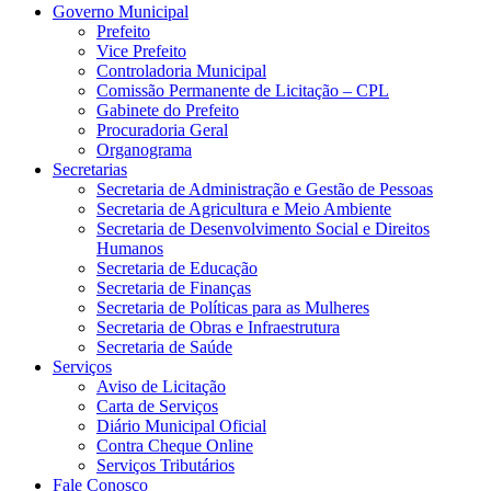
Governo Municipal
Prefeito
Vice Prefeito
Controladoria Municipal
Comissão Permanente de Licitação – CPL
Gabinete do Prefeito
Procuradoria Geral
Organograma
Secretarias
Secretaria de Administração e Gestão de Pessoas
Secretaria de Agricultura e Meio Ambiente
Secretaria de Desenvolvimento Social e Direitos
Humanos
Secretaria de Educação
Secretaria de Finanças
Secretaria de Políticas para as Mulheres
Secretaria de Obras e Infraestrutura
Secretaria de Saúde
Serviços
Aviso de Licitação
Carta de Serviços
Diário Municipal Oficial
Contra Cheque Online
Serviços Tributários
Fale Conosco