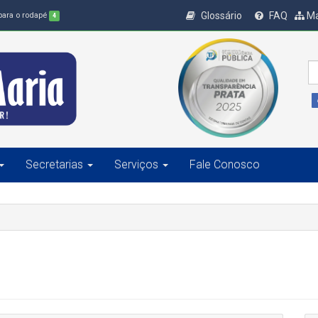
Glossário
FAQ
Ma
 para o rodapé
4
Secretarias
Serviços
Fale Conosco