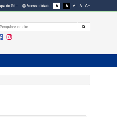
A+
A
pa do Site
Acessibilidade
A
A
A-