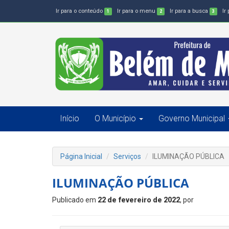
Ir para o conteúdo
Ir para o menu
Ir para a busca
Ir
1
2
3
Início
O Município
Governo Municipal
Página Inicial
Serviços
ILUMINAÇÃO PÚBLICA
ILUMINAÇÃO PÚBLICA
Publicado em
22 de fevereiro de 2022
, por