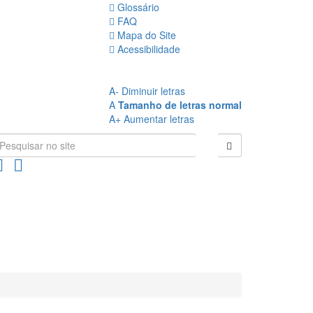
Glossário
FAQ
Mapa do Site
Acessibilidade
A
- Sem Contraste
A
- Contraste
A-
Diminuir letras
A
Tamanho de letras normal
A+
Aumentar letras