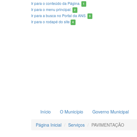
Ir para o conteúdo
da Página.
1
Ir para o menu
principal.
2
Ir para a busca
no Portal da ANS.
3
Ir para o rodapé
do site.
4
Início
O Município
Governo Municipal
Página Inicial
Serviços
PAVIMENTAÇÃO