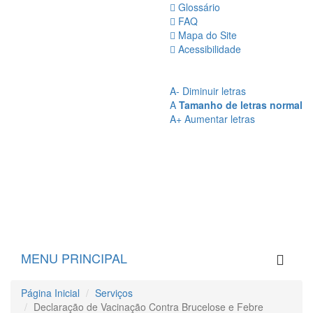
Glossário
FAQ
Mapa do Site
Acessibilidade
A
- Sem Contraste
A
- Contraste
A-
Diminuir letras
A
Tamanho de letras normal
A+
Aumentar letras
MENU PRINCIPAL
Página Inicial
Serviços
Declaração de Vacinação Contra Brucelose e Febre