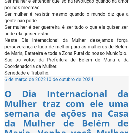
Ser mulher é entender que só há revolução quando há amor
por nós mesmas.
Ser mulher é resistir mesmo quando o mundo diz que a
gente não pode.
Ser mulher é ser guerreira, é ser tudo o que ela quiser ser,
onde ela quiser estar.
Neste Dia Internacional da Mulher desejamos força,
perseverança e tudo de melhor para as mulheres de Belém
de Maria, Batateira e toda a Zona Rural do nosso Município.
São os votos da Prefeitura de Belém de Maria e da
Coordenadoria da Mulher.
Seriedade e Trabalho.
Publicado
6 de março de 2022
10 de outubro de 2024
em
O Dia Internacional da
Mulher traz com ele uma
semana de ações na Casa
da Mulher de Belém de
Maria. Venha você Mulher