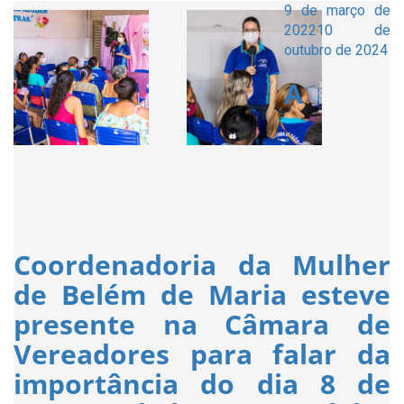
Publicado
9 de março de
em
2022
10 de
outubro de 2024
A
Coordenadoria da Mulher
de Belém de Maria esteve
presente na Câmara de
Vereadores para falar da
importância do dia 8 de