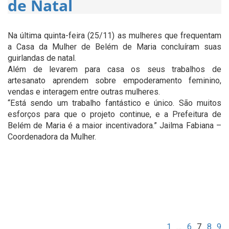
de Natal
Na última quinta-feira (25/11) as mulheres que frequentam
a Casa da Mulher de Belém de Maria concluíram suas
guirlandas de natal.
Além de levarem para casa os seus trabalhos de
artesanato aprendem sobre empoderamento feminino,
vendas e interagem entre outras mulheres.
“Está sendo um trabalho fantástico e único. São muitos
esforços para que o projeto continue, e a Prefeitura de
Belém de Maria é a maior incentivadora.” Jailma Fabiana –
Coordenadora da Mulher.
Paginação
Página
Página
Página
Página
Págin
Pág
P
anterior
pá
de
posts
1
…
6
7
8
9