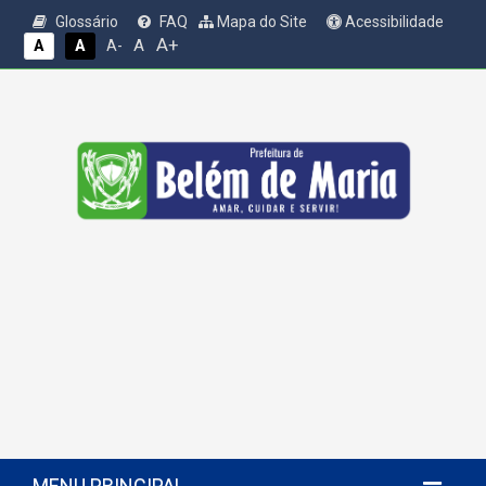
Glossário
FAQ
Mapa do Site
Acessibilidade
A+
A
A
A
A-
MENU PRINCIPAL