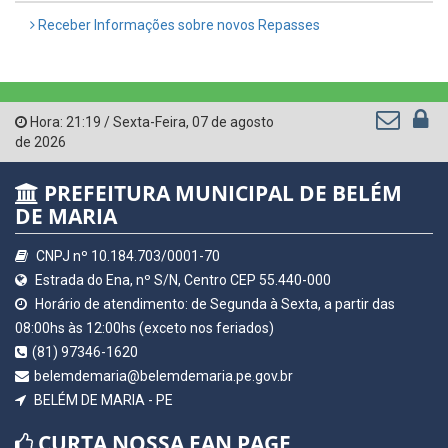
Receber Informações sobre novos Repasses
Hora:
21:19
/
Sexta-Feira
,
07 de agosto
de 2026
PREFEITURA MUNICIPAL DE BELÉM
DE MARIA
CNPJ nº 10.184.703/0001-70
Estrada do Ena, nº S/N, Centro CEP 55.440-000
Horário de atendimento: de Segunda à Sexta, a partir das
08:00hs às 12:00hs (exceto nos feriados)
(81) 97346-1620
belemdemaria@belemdemaria.pe.gov.br
BELÉM DE MARIA - PE
CURTA NOSSA FAN PAGE