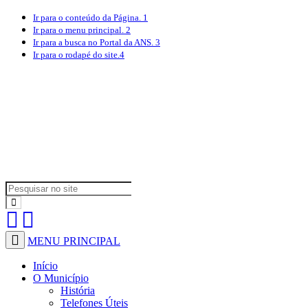
Ir para o conteúdo
da Página.
1
Ir para o menu
principal.
2
Ir para a busca
no Portal da ANS.
3
Ir para o rodapé
do site.
4
MENU PRINCIPAL
Início
O Município
História
Telefones Úteis