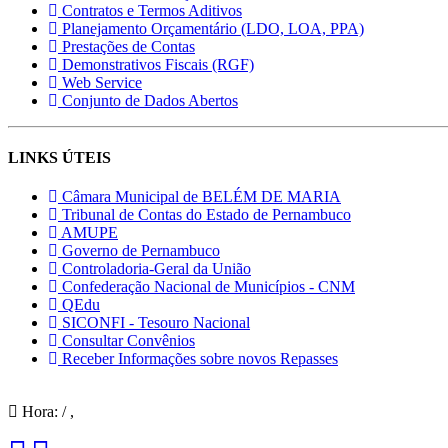
Contratos e Termos Aditivos
Planejamento Orçamentário (LDO, LOA, PPA)
Prestações de Contas
Demonstrativos Fiscais (RGF)
Web Service
Conjunto de Dados Abertos
LINKS ÚTEIS
Câmara Municipal de BELÉM DE MARIA
Tribunal de Contas do Estado de Pernambuco
AMUPE
Governo de Pernambuco
Controladoria-Geral da União
Confederação Nacional de Municípios - CNM
QEdu
SICONFI - Tesouro Nacional
Consultar Convênios
Receber Informações sobre novos Repasses
Hora:
/
,