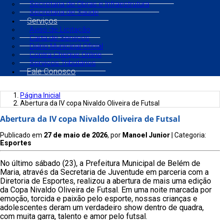
Secretaria de Obras e Infraestrutura
Secretaria de Saúde
Serviços
Aviso de Licitação
Carta de Serviços
Diário Municipal Oficial
Contra Cheque Online
Serviços Tributários
Fale Conosco
Página Inicial
Abertura da IV copa Nivaldo Oliveira de Futsal
Abertura da IV copa Nivaldo Oliveira de Futsal
Publicado em
27 de maio de 2026
, por
Manoel Junior
| Categoria:
Esportes
No último sábado (23), a Prefeitura Municipal de Belém de
Maria, através da Secretaria de Juventude em parceria com a
Diretoria de Esportes, realizou a abertura de mais uma edição
da Copa Nivaldo Oliveira de Futsal. Em uma noite marcada por
emoção, torcida e paixão pelo esporte, nossas crianças e
adolescentes deram um verdadeiro show dentro de quadra,
com muita garra, talento e amor pelo futsal.