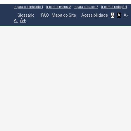
Ir para o conteúdo
1
Ir para o menu
2
Ir para a busca
3
Ir para o rodapé
4
Glossário
FAQ
Mapa do Site
Acessibilidade
A
A
A-
A+
A