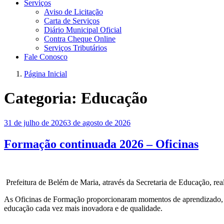
Serviços
Aviso de Licitação
Carta de Serviços
Diário Municipal Oficial
Contra Cheque Online
Serviços Tributários
Fale Conosco
Página Inicial
Categoria:
Educação
Publicado
31 de julho de 2026
3 de agosto de 2026
em
Formação continuada 2026 – Oficinas
Prefeitura de Belém de Maria, através da Secretaria de Educação, re
As Oficinas de Formação proporcionaram momentos de aprendizado, tr
educação cada vez mais inovadora e de qualidade.