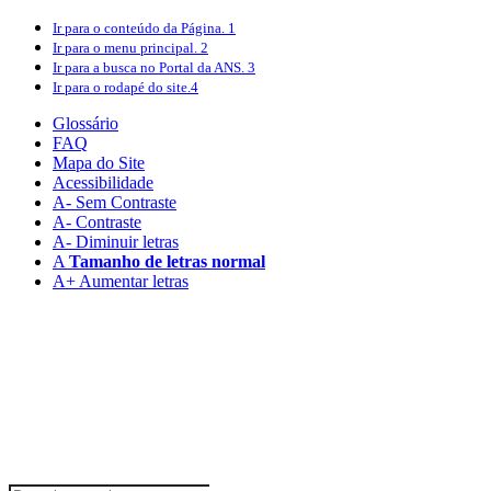
Ir para o conteúdo
da Página.
1
Ir para o menu
principal.
2
Ir para a busca
no Portal da ANS.
3
Ir para o rodapé
do site.
4
Glossário
FAQ
Mapa do Site
Acessibilidade
A
- Sem Contraste
A
- Contraste
A-
Diminuir letras
A
Tamanho de letras normal
A+
Aumentar letras