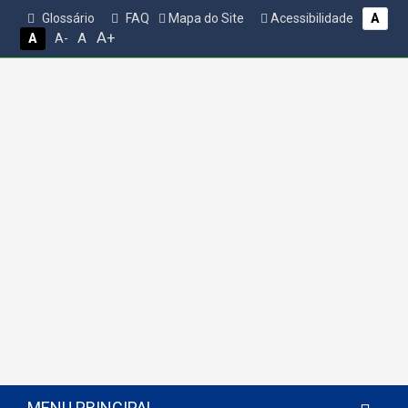
Glossário
FAQ
Mapa do Site
Acessibilidade
A
A+
A
A
A-
MENU PRINCIPAL