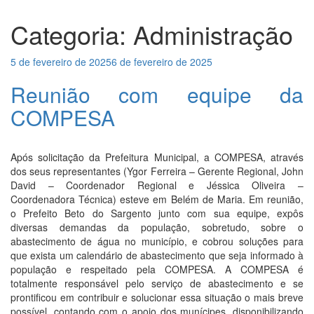
Categoria:
Administração
Publicado
5 de fevereiro de 2025
6 de fevereiro de 2025
em
Reunião com equipe da
COMPESA
Após solicitação da Prefeitura Municipal, a COMPESA, através
dos seus representantes (Ygor Ferreira – Gerente Regional, John
David – Coordenador Regional e Jéssica Oliveira –
Coordenadora Técnica) esteve em Belém de Maria. Em reunião,
o Prefeito Beto do Sargento junto com sua equipe, expôs
diversas demandas da população, sobretudo, sobre o
abastecimento de água no município, e cobrou soluções para
que exista um calendário de abastecimento que seja informado à
população e respeitado pela COMPESA. A COMPESA é
totalmente responsável pelo serviço de abastecimento e se
prontificou em contribuir e solucionar essa situação o mais breve
possível, contando com o apoio dos munícipes, disponibilizando