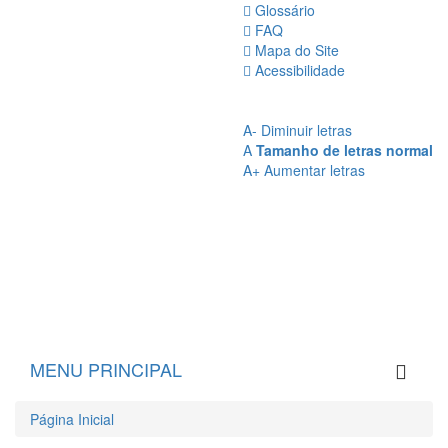
Glossário
FAQ
Mapa do Site
Acessibilidade
A
- Sem Contraste
A
- Contraste
A-
Diminuir letras
A
Tamanho de letras normal
A+
Aumentar letras
MENU PRINCIPAL
Página Inicial