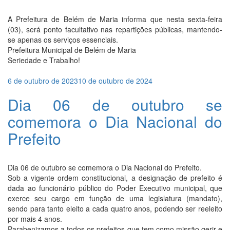
A Prefeitura de Belém de Maria informa que nesta sexta-feira
(03), será ponto facultativo nas repartições públicas, mantendo-
se apenas os serviços essenciais.
Prefeitura Municipal de Belém de Maria
Seriedade e Trabalho!
Publicado
6 de outubro de 2023
10 de outubro de 2024
em
Dia 06 de outubro se
comemora o Dia Nacional do
Prefeito
Dia 06 de outubro se comemora o Dia Nacional do Prefeito.
Sob a vigente ordem constitucional, a designação de prefeito é
dada ao funcionário público do Poder Executivo municipal, que
exerce seu cargo em função de uma legislatura (mandato),
sendo para tanto eleito a cada quatro anos, podendo ser reeleito
por mais 4 anos.
Parabenizamos a todos os prefeitos que tem como missão gerir e