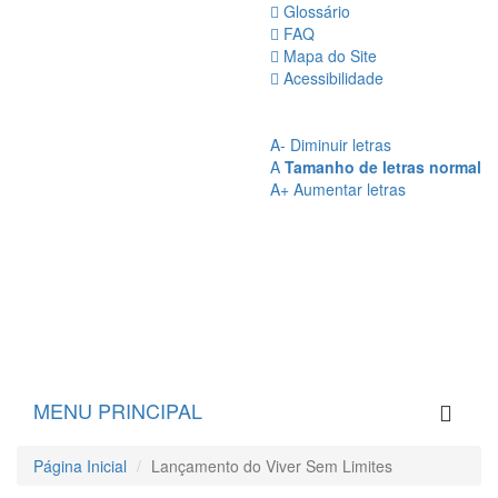
Glossário
FAQ
Mapa do Site
Acessibilidade
A
- Sem Contraste
A
- Contraste
A-
Diminuir letras
A
Tamanho de letras normal
A+
Aumentar letras
MENU PRINCIPAL
Página Inicial
Lançamento do Viver Sem Limites