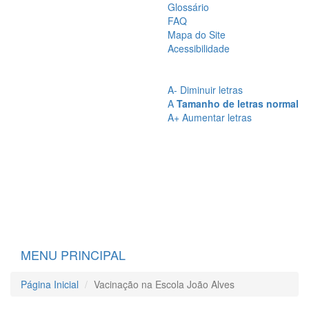
Glossário
FAQ
Mapa do Site
Acessibilidade
A
- Sem Contraste
A
- Contraste
A-
Diminuir letras
A
Tamanho de letras normal
A+
Aumentar letras
MENU PRINCIPAL
Página Inicial
Vacinação na Escola João Alves