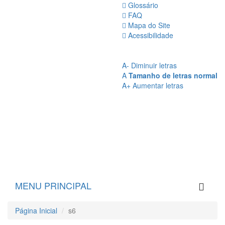
Glossário
FAQ
Mapa do Site
Acessibilidade
A
- Sem Contraste
A
- Contraste
A-
Diminuir letras
A
Tamanho de letras normal
A+
Aumentar letras
MENU PRINCIPAL
Página Inicial
s6