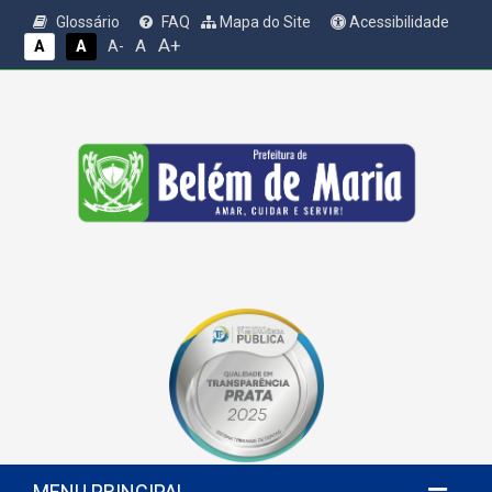
Glossário
FAQ
Mapa do Site
Acessibilidade
A+
A
A
A
A-
MENU PRINCIPAL