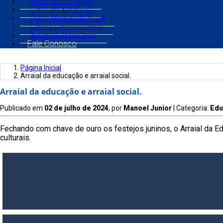
Aviso de Licitação
Carta de Serviços
Diário Municipal Oficial
Contra Cheque Online
Serviços Tributários
Fale Conosco
Página Inicial
Arraial da educação e arraial social.
Arraial da educação e arraial social.
Publicado em
02 de julho de 2024
, por
Manoel Junior
| Categoria:
Edu
Fechando com chave de ouro os festejos juninos, o Arraial da E
culturais.