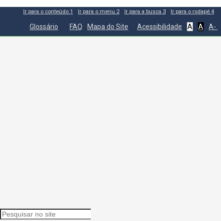
Ir para o conteúdo
1
Ir para o menu
2
Ir para a busca
3
Ir para o rodapé
4
Glossário
FAQ
Mapa do Site
Acessibilidade
A
A
A-