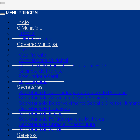
MENU PRINCIPAL
Início
O Município
História
Telefones Úteis
Governo Municipal
Prefeito
Vice Prefeito
Controladoria Municipal
Comissão Permanente de Licitação – CPL
Gabinete do Prefeito
Procuradoria Geral
Organograma
Secretarias
Secretaria de Administração e Gestão de Pessoas
Secretaria de Agricultura e Meio Ambiente
Secretaria de Desenvolvimento Social e Direitos Human
Secretaria de Educação
Secretaria de Finanças
Secretaria de Políticas para as Mulheres
Secretaria de Obras e Infraestrutura
Secretaria de Saúde
Serviços