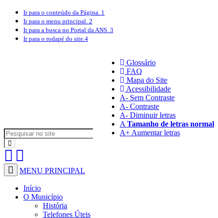
Ir para o conteúdo
da Página.
1
Ir para o menu
principal.
2
Ir para a busca
no Portal da ANS.
3
Ir para o rodapé
do site.
4
Glossário
FAQ
Mapa do Site
Acessibilidade
A
- Sem Contraste
A
- Contraste
A-
Diminuir letras
A
Tamanho de letras normal
A+
Aumentar letras
MENU PRINCIPAL
Início
O Município
História
Telefones Úteis