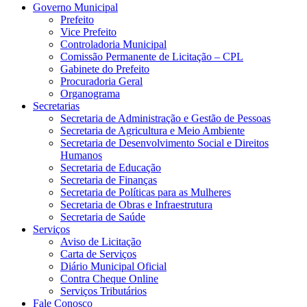
Governo Municipal
Prefeito
Vice Prefeito
Controladoria Municipal
Comissão Permanente de Licitação – CPL
Gabinete do Prefeito
Procuradoria Geral
Organograma
Secretarias
Secretaria de Administração e Gestão de Pessoas
Secretaria de Agricultura e Meio Ambiente
Secretaria de Desenvolvimento Social e Direitos
Humanos
Secretaria de Educação
Secretaria de Finanças
Secretaria de Políticas para as Mulheres
Secretaria de Obras e Infraestrutura
Secretaria de Saúde
Serviços
Aviso de Licitação
Carta de Serviços
Diário Municipal Oficial
Contra Cheque Online
Serviços Tributários
Fale Conosco