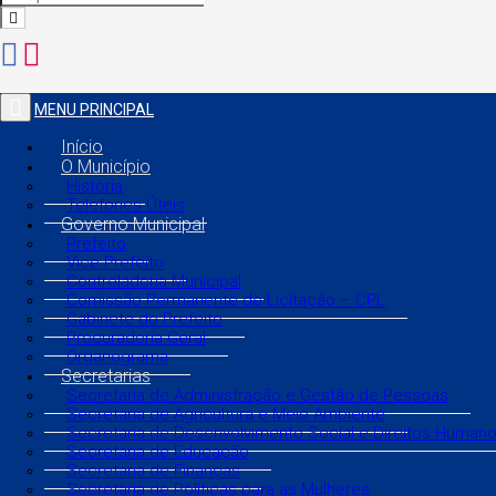
MENU PRINCIPAL
Início
O Município
História
Telefones Úteis
Governo Municipal
Prefeito
Vice Prefeito
Controladoria Municipal
Comissão Permanente de Licitação – CPL
Gabinete do Prefeito
Procuradoria Geral
Organograma
Secretarias
Secretaria de Administração e Gestão de Pessoas
Secretaria de Agricultura e Meio Ambiente
Secretaria de Desenvolvimento Social e Direitos Human
Secretaria de Educação
Secretaria de Finanças
Secretaria de Políticas para as Mulheres