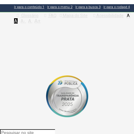
Ir para o conteúdo
1
Ir para o menu
2
Ir para a busca
3
Ir para o rodapé
4
Glossário
FAQ
Mapa do Site
Acessibilidade
A
A+
A
A
A-