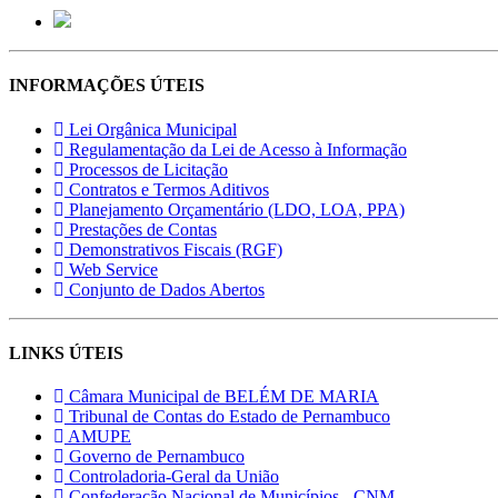
INFORMAÇÕES ÚTEIS
Lei Orgânica Municipal
Regulamentação da Lei de Acesso à Informação
Processos de Licitação
Contratos e Termos Aditivos
Planejamento Orçamentário (LDO, LOA, PPA)
Prestações de Contas
Demonstrativos Fiscais (RGF)
Web Service
Conjunto de Dados Abertos
LINKS ÚTEIS
Câmara Municipal de BELÉM DE MARIA
Tribunal de Contas do Estado de Pernambuco
AMUPE
Governo de Pernambuco
Controladoria-Geral da União
Confederação Nacional de Municípios - CNM