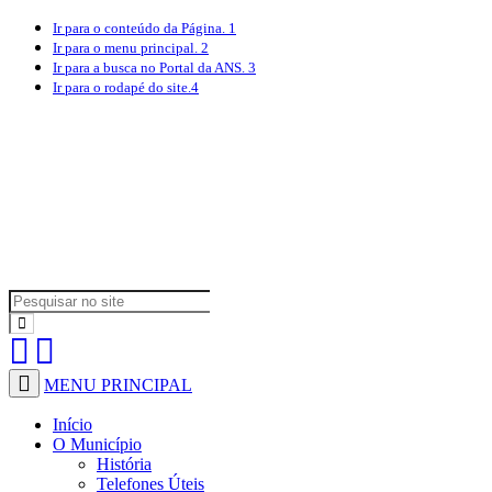
Ir para o conteúdo
da Página.
1
Ir para o menu
principal.
2
Ir para a busca
no Portal da ANS.
3
Ir para o rodapé
do site.
4
MENU PRINCIPAL
Início
O Município
História
Telefones Úteis