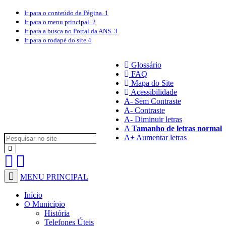
Ir para o conteúdo
da Página.
1
Ir para o menu
principal.
2
Ir para a busca
no Portal da ANS.
3
Ir para o rodapé
do site.
4
Glossário
FAQ
Mapa do Site
Acessibilidade
A
- Sem Contraste
A
- Contraste
A-
Diminuir letras
A
Tamanho de letras normal
A+
Aumentar letras
MENU PRINCIPAL
Início
O Município
História
Telefones Úteis