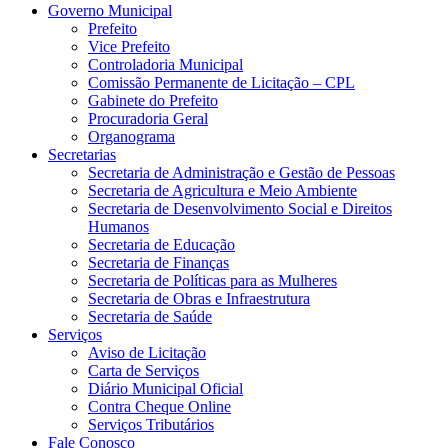
Governo Municipal
Prefeito
Vice Prefeito
Controladoria Municipal
Comissão Permanente de Licitação – CPL
Gabinete do Prefeito
Procuradoria Geral
Organograma
Secretarias
Secretaria de Administração e Gestão de Pessoas
Secretaria de Agricultura e Meio Ambiente
Secretaria de Desenvolvimento Social e Direitos
Humanos
Secretaria de Educação
Secretaria de Finanças
Secretaria de Políticas para as Mulheres
Secretaria de Obras e Infraestrutura
Secretaria de Saúde
Serviços
Aviso de Licitação
Carta de Serviços
Diário Municipal Oficial
Contra Cheque Online
Serviços Tributários
Fale Conosco