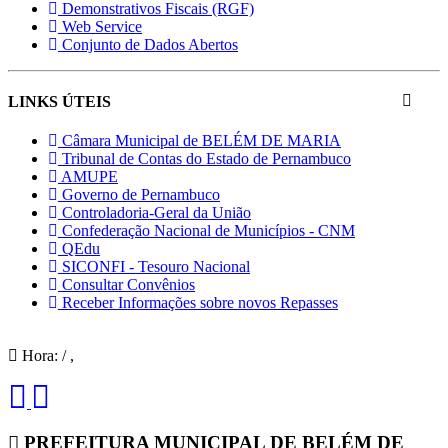
Demonstrativos Fiscais (RGF)
Web Service
Conjunto de Dados Abertos
LINKS ÚTEIS
Câmara Municipal de BELÉM DE MARIA
Tribunal de Contas do Estado de Pernambuco
AMUPE
Governo de Pernambuco
Controladoria-Geral da União
Confederação Nacional de Municípios - CNM
QEdu
SICONFI - Tesouro Nacional
Consultar Convênios
Receber Informações sobre novos Repasses
Hora:
/
,
PREFEITURA MUNICIPAL DE BELÉM DE