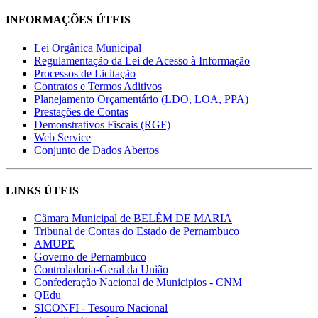
INFORMAÇÕES ÚTEIS
Lei Orgânica Municipal
Regulamentação da Lei de Acesso à Informação
Processos de Licitação
Contratos e Termos Aditivos
Planejamento Orçamentário (LDO, LOA, PPA)
Prestações de Contas
Demonstrativos Fiscais (RGF)
Web Service
Conjunto de Dados Abertos
LINKS ÚTEIS
Câmara Municipal de BELÉM DE MARIA
Tribunal de Contas do Estado de Pernambuco
AMUPE
Governo de Pernambuco
Controladoria-Geral da União
Confederação Nacional de Municípios - CNM
QEdu
SICONFI - Tesouro Nacional