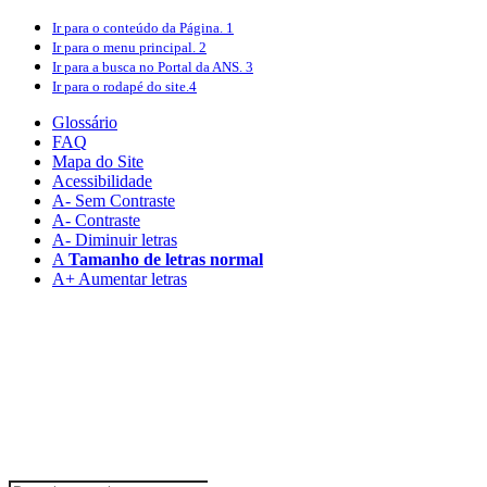
Ir para o conteúdo
da Página.
1
Ir para o menu
principal.
2
Ir para a busca
no Portal da ANS.
3
Ir para o rodapé
do site.
4
Glossário
FAQ
Mapa do Site
Acessibilidade
A
- Sem Contraste
A
- Contraste
A-
Diminuir letras
A
Tamanho de letras normal
A+
Aumentar letras