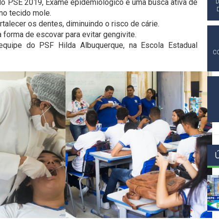
do PSE 2019, Exame epidemiológico é uma busca ativa de
D
no tecido mole.
rtalecer os dentes, diminuindo o risco de cárie.
 forma de escovar para evitar gengivite.
quipe do PSF Hilda Albuquerque, na Escola Estadual
C