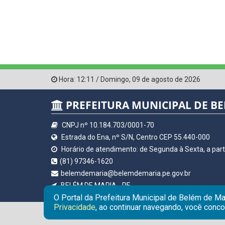
Hora:
12:11
/
Domingo
,
09 de agosto de 2026
PREFEITURA MUNICIPAL DE BE
CNPJ nº 10.184.703/0001-70
Estrada do Ena, nº S/N, Centro CEP 55.440-000
Horário de atendimento: de Segunda à Sexta, a parti
(81) 97346-1620
belemdemaria@belemdemaria.pe.gov.br
BELÉM DE MARIA - PE
O Portal da Prefeitura Municipal de Belém de Ma
Privacidade
, ao continuar navegando, você conc
© Copyright 2026 Prefeitura Municipal de BELÉM DE 