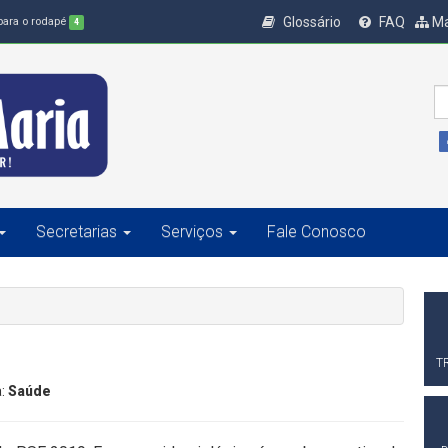
Glossário
FAQ
Ma
 para o rodapé
4
Secretarias
Serviços
Fale Conosco
T
a:
Saúde