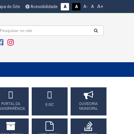
A+
A
pa do Site
Acessibilidade
A
A
A-
PORTAL DA
OUVIDORIA
E-SIC
RANSPARÊNCIA
MUNICIPAL