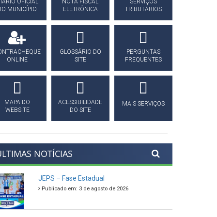
IÁRIO OFICIAL
NOTA FISCAL
SERVIÇOS
DO MUNICÍPIO
ELETRÔNICA
TRIBUTÁRIOS
ONTRACHEQUE
GLOSSÁRIO DO
PERGUNTAS
ONLINE
SITE
FREQUENTES
MAPA DO
ACESSIBILIDADE
MAIS SERVIÇOS
WEBSITE
DO SITE
ÚLTIMAS NOTÍCIAS
JEPS – Fase Estadual
Publicado em: 3 de agosto de 2026