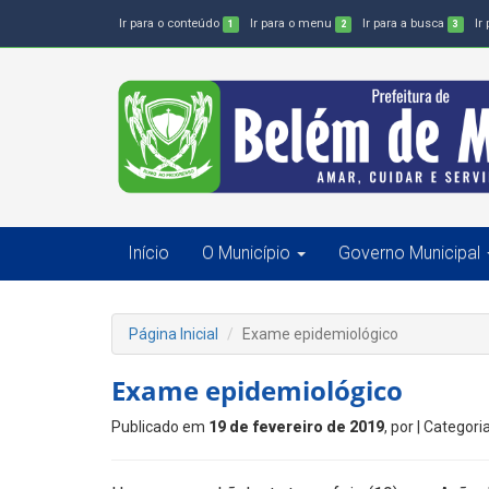
Ir para o conteúdo
Ir para o menu
Ir para a busca
Ir
1
2
3
Início
O Município
Governo Municipal
Página Inicial
Exame epidemiológico
Exame epidemiológico
Publicado em
19 de fevereiro de 2019
, por
| Categori