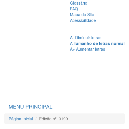
Glossário
FAQ
Mapa do Site
Acessibilidade
A
- Sem Contraste
A
- Contraste
A-
Diminuir letras
A
Tamanho de letras normal
A+
Aumentar letras
MENU PRINCIPAL
Página Inicial
Edição nº. 0199