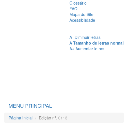
Glossário
FAQ
Mapa do Site
Acessibilidade
A
- Sem Contraste
A
- Contraste
A-
Diminuir letras
A
Tamanho de letras normal
A+
Aumentar letras
MENU PRINCIPAL
Página Inicial
Edição nº. 0113