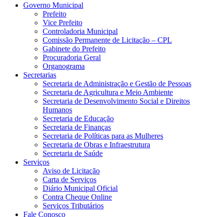
Governo Municipal
Prefeito
Vice Prefeito
Controladoria Municipal
Comissão Permanente de Licitação – CPL
Gabinete do Prefeito
Procuradoria Geral
Organograma
Secretarias
Secretaria de Administração e Gestão de Pessoas
Secretaria de Agricultura e Meio Ambiente
Secretaria de Desenvolvimento Social e Direitos
Humanos
Secretaria de Educação
Secretaria de Finanças
Secretaria de Políticas para as Mulheres
Secretaria de Obras e Infraestrutura
Secretaria de Saúde
Serviços
Aviso de Licitação
Carta de Serviços
Diário Municipal Oficial
Contra Cheque Online
Serviços Tributários
Fale Conosco