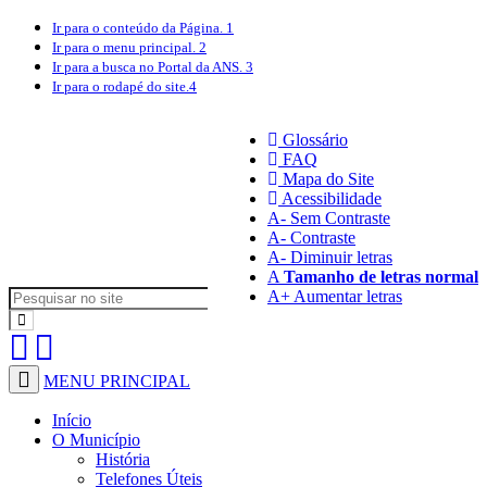
Ir para o conteúdo
da Página.
1
Ir para o menu
principal.
2
Ir para a busca
no Portal da ANS.
3
Ir para o rodapé
do site.
4
Glossário
FAQ
Mapa do Site
Acessibilidade
A
- Sem Contraste
A
- Contraste
A-
Diminuir letras
A
Tamanho de letras normal
A+
Aumentar letras
MENU PRINCIPAL
Início
O Município
História
Telefones Úteis