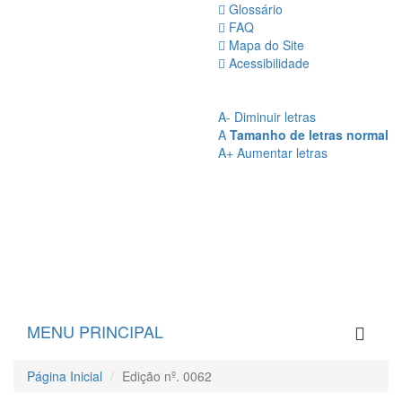
Glossário
FAQ
Mapa do Site
Acessibilidade
A
- Sem Contraste
A
- Contraste
A-
Diminuir letras
A
Tamanho de letras normal
A+
Aumentar letras
MENU PRINCIPAL
Página Inicial
Edição nº. 0062