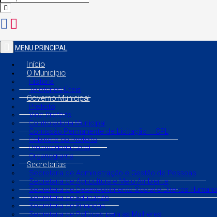
MENU PRINCIPAL
Início
O Município
História
Telefones Úteis
Governo Municipal
Prefeito
Vice Prefeito
Controladoria Municipal
Comissão Permanente de Licitação – CPL
Gabinete do Prefeito
Procuradoria Geral
Organograma
Secretarias
Secretaria de Administração e Gestão de Pessoas
Secretaria de Agricultura e Meio Ambiente
Secretaria de Desenvolvimento Social e Direitos Human
Secretaria de Educação
Secretaria de Finanças
Secretaria de Políticas para as Mulheres