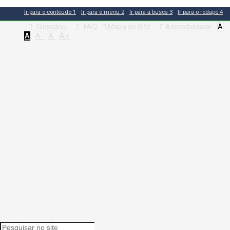
Ir para o conteúdo
1
Ir para o menu
2
Ir para a busca
3
Ir para o rodapé
4
Glossário
FAQ
Mapa do Site
Acessibilidade
A
A+
A
A
A-