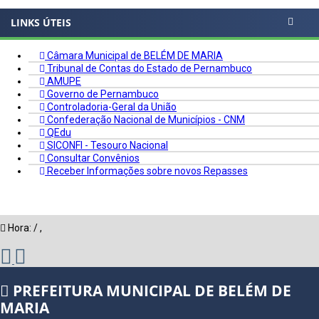
LINKS ÚTEIS
Câmara Municipal de BELÉM DE MARIA
Tribunal de Contas do Estado de Pernambuco
AMUPE
Governo de Pernambuco
Controladoria-Geral da União
Confederação Nacional de Municípios - CNM
QEdu
SICONFI - Tesouro Nacional
Consultar Convênios
Receber Informações sobre novos Repasses
Hora:
/
,
PREFEITURA MUNICIPAL DE BELÉM DE
MARIA