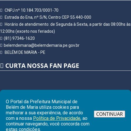
CNPJ nº 10.184.703/0001-70
Estrada do Ena, nº S/N, Centro CEP 55.440-000
Horário de atendimento: de Segunda à Sexta, a partir das 08:00hs às
12:00hs (exceto nos feriados)
(81) 97346-1620
belemdemaria@belemdemaria.pe.gov.br
BELÉM DE MARIA - PE
CURTA NOSSA FAN PAGE
O Portal da Prefeitura Municipal de
Belém de Maria utiliza cookies para
melhorar a sua experiência, de acordo
CONTINUAR
com a nossa
Política de Privacidade
, ao
continuar navegando, você concorda com
Ir pa
estas condições.