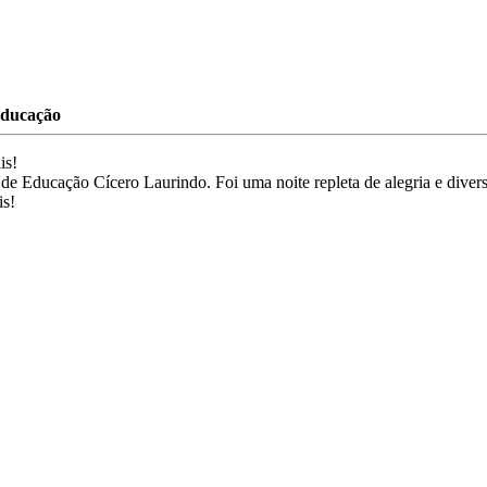
ducação
is!
io de Educação Cícero Laurindo. Foi uma noite repleta de alegria e dive
is!