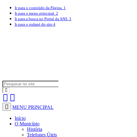
Ir para o conteúdo
da Página.
1
Ir para o menu
principal.
2
Ir para a busca
no Portal da ANS.
3
Ir para o rodapé
do site.
4
MENU PRINCIPAL
Início
O Município
História
Telefones Úteis