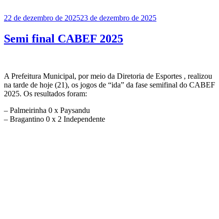
Publicado
22 de dezembro de 2025
23 de dezembro de 2025
em
Semi final CABEF 2025
A Prefeitura Municipal, por meio da Diretoria de Esportes , realizou
na tarde de hoje (21), os jogos de “ida” da fase semifinal do CABEF
2025. Os resultados foram:
– Palmeirinha 0 x Paysandu
– ⁠Bragantino 0 x 2 Independente