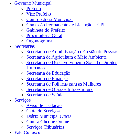
Governo Municipal
Prefeito
Vice Prefeito
Controladoria Municipal
Comissão Permanente de Licitação – CPL
Gabinete do Prefeito
Procuradoria Geral
Organograma
Secretarias
Secretaria de Administração e Gestão de Pessoas
Secretaria de Agricultura e Meio Ambiente
Secretaria de Desenvolvimento Social e Direitos
Humanos
Secretaria de Educação
Secretaria de Finanças
Secretaria de Políticas para as Mulheres
Secretaria de Obras e Infraestrutura
Secretaria de Saúde
Serviços
Aviso de Licitação
Carta de Serviços
Diário Municipal Oficial
Contra Cheque Online
Serviços Tributários
Fale Conosco