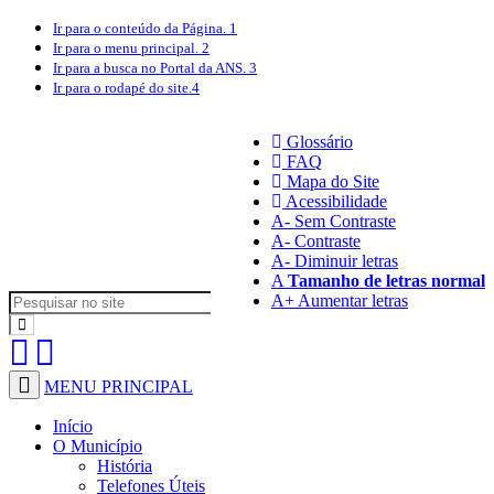
Ir para o conteúdo
da Página.
1
Ir para o menu
principal.
2
Ir para a busca
no Portal da ANS.
3
Ir para o rodapé
do site.
4
Glossário
FAQ
Mapa do Site
Acessibilidade
A
- Sem Contraste
A
- Contraste
A-
Diminuir letras
A
Tamanho de letras normal
A+
Aumentar letras
MENU PRINCIPAL
Início
O Município
História
Telefones Úteis