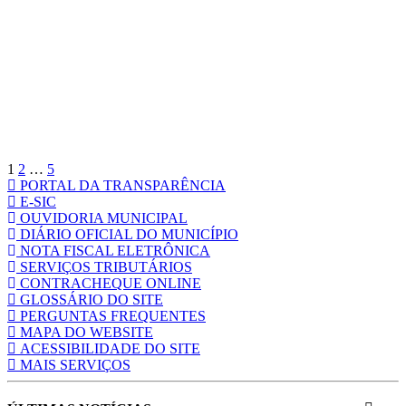
Paginação
Página
Página
Página
Próxima
página
de
posts
1
2
…
5
PORTAL DA TRANSPARÊNCIA
E-SIC
OUVIDORIA MUNICIPAL
DIÁRIO OFICIAL DO MUNICÍPIO
NOTA FISCAL ELETRÔNICA
SERVIÇOS TRIBUTÁRIOS
CONTRACHEQUE ONLINE
GLOSSÁRIO DO SITE
PERGUNTAS FREQUENTES
MAPA DO WEBSITE
ACESSIBILIDADE DO SITE
MAIS SERVIÇOS