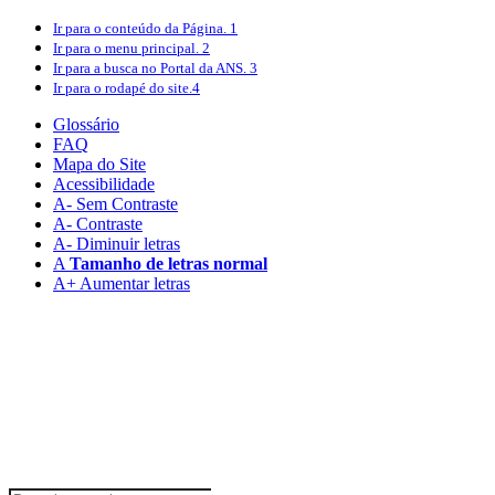
Ir para o conteúdo
da Página.
1
Ir para o menu
principal.
2
Ir para a busca
no Portal da ANS.
3
Ir para o rodapé
do site.
4
Glossário
FAQ
Mapa do Site
Acessibilidade
A
- Sem Contraste
A
- Contraste
A-
Diminuir letras
A
Tamanho de letras normal
A+
Aumentar letras