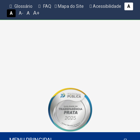
Glossário
FAQ
Mapa do Site
Acessibilidade
A
A+
A
A
A-
MENU PRINCIPAL