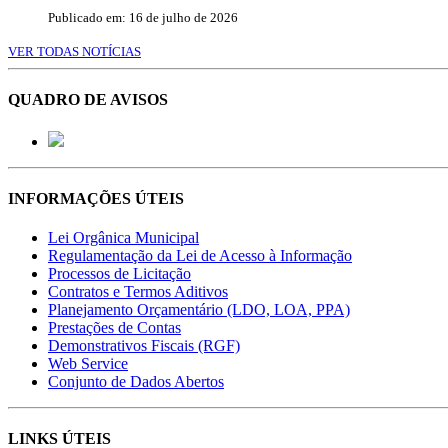
Publicado em: 16 de julho de 2026
VER TODAS NOTÍCIAS
QUADRO DE AVISOS
INFORMAÇÕES ÚTEIS
Lei Orgânica Municipal
Regulamentação da Lei de Acesso à Informação
Processos de Licitação
Contratos e Termos Aditivos
Planejamento Orçamentário (LDO, LOA, PPA)
Prestações de Contas
Demonstrativos Fiscais (RGF)
Web Service
Conjunto de Dados Abertos
LINKS ÚTEIS