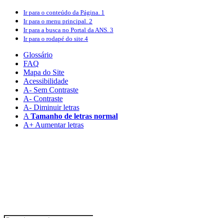
Ir para o conteúdo
da Página.
1
Ir para o menu
principal.
2
Ir para a busca
no Portal da ANS.
3
Ir para o rodapé
do site.
4
Glossário
FAQ
Mapa do Site
Acessibilidade
A
- Sem Contraste
A
- Contraste
A-
Diminuir letras
A
Tamanho de letras normal
A+
Aumentar letras