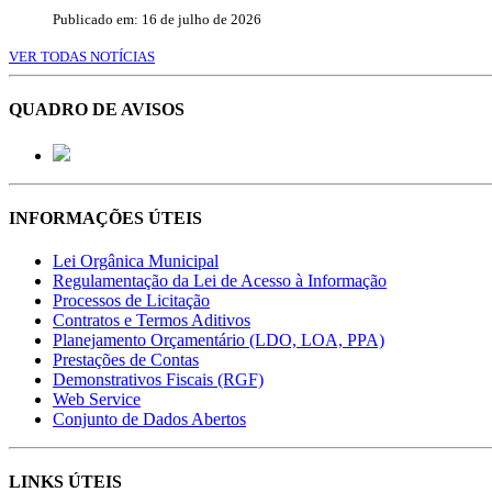
Publicado em: 16 de julho de 2026
VER TODAS NOTÍCIAS
QUADRO DE AVISOS
INFORMAÇÕES ÚTEIS
Lei Orgânica Municipal
Regulamentação da Lei de Acesso à Informação
Processos de Licitação
Contratos e Termos Aditivos
Planejamento Orçamentário (LDO, LOA, PPA)
Prestações de Contas
Demonstrativos Fiscais (RGF)
Web Service
Conjunto de Dados Abertos
LINKS ÚTEIS