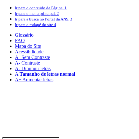
Ir para o conteúdo
da Página.
1
Ir para o menu
principal.
2
Ir para a busca
no Portal da ANS.
3
Ir para o rodapé
do site.
4
Glossário
FAQ
Mapa do Site
Acessibilidade
A
- Sem Contraste
A
- Contraste
A-
Diminuir letras
A
Tamanho de letras normal
A+
Aumentar letras