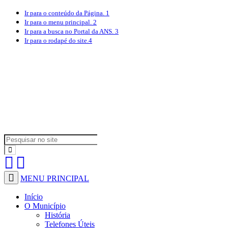
Ir para o conteúdo
da Página.
1
Ir para o menu
principal.
2
Ir para a busca
no Portal da ANS.
3
Ir para o rodapé
do site.
4
MENU PRINCIPAL
Início
O Município
História
Telefones Úteis