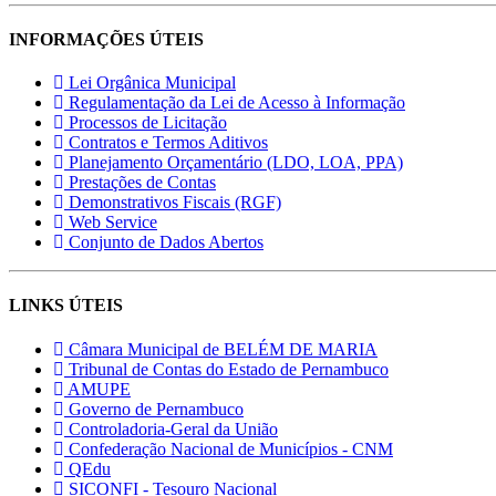
INFORMAÇÕES ÚTEIS
Lei Orgânica Municipal
Regulamentação da Lei de Acesso à Informação
Processos de Licitação
Contratos e Termos Aditivos
Planejamento Orçamentário (LDO, LOA, PPA)
Prestações de Contas
Demonstrativos Fiscais (RGF)
Web Service
Conjunto de Dados Abertos
LINKS ÚTEIS
Câmara Municipal de BELÉM DE MARIA
Tribunal de Contas do Estado de Pernambuco
AMUPE
Governo de Pernambuco
Controladoria-Geral da União
Confederação Nacional de Municípios - CNM
QEdu
SICONFI - Tesouro Nacional