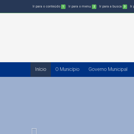
Ir para o conteúdo
Ir para o menu
Ir para a busca
Ir
1
2
3
Início
O Município
Governo Municipal
Previous