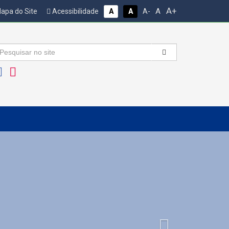
A+
A
apa do Site
Acessibilidade
A
A
A-
Next