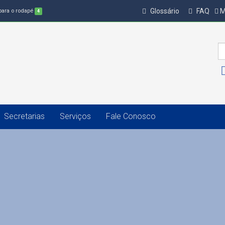
Glossário
FAQ
M
 para o rodapé
4
Secretarias
Serviços
Fale Conosco