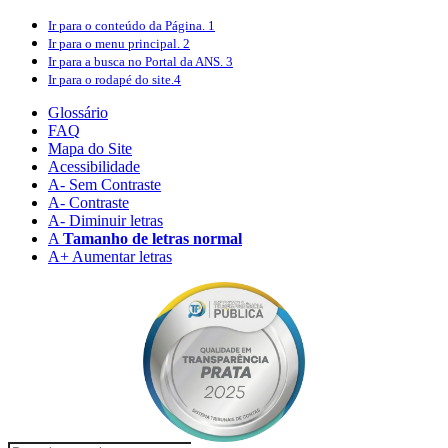
Ir para o conteúdo
da Página.
1
Ir para o menu
principal.
2
Ir para a busca
no Portal da ANS.
3
Ir para o rodapé
do site.
4
Glossário
FAQ
Mapa do Site
Acessibilidade
A
- Sem Contraste
A
- Contraste
A-
Diminuir letras
A
Tamanho de letras normal
A+
Aumentar letras