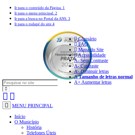
Ir para o conteúdo
da Página.
1
Ir para o menu
principal.
2
Ir para a busca
no Portal da ANS.
3
Ir para o rodapé
do site.
4
Glossário
FAQ
Mapa do Site
Acessibilidade
A
- Sem Contraste
A
- Contraste
A-
Diminuir letras
A
Tamanho de letras normal
A+
Aumentar letras
MENU PRINCIPAL
Início
O Município
História
Telefones Úteis