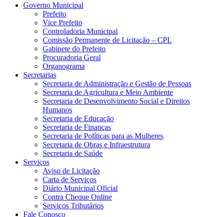
Governo Municipal
Prefeito
Vice Prefeito
Controladoria Municipal
Comissão Permanente de Licitação – CPL
Gabinete do Prefeito
Procuradoria Geral
Organograma
Secretarias
Secretaria de Administração e Gestão de Pessoas
Secretaria de Agricultura e Meio Ambiente
Secretaria de Desenvolvimento Social e Direitos
Humanos
Secretaria de Educação
Secretaria de Finanças
Secretaria de Políticas para as Mulheres
Secretaria de Obras e Infraestrutura
Secretaria de Saúde
Serviços
Aviso de Licitação
Carta de Serviços
Diário Municipal Oficial
Contra Cheque Online
Serviços Tributários
Fale Conosco