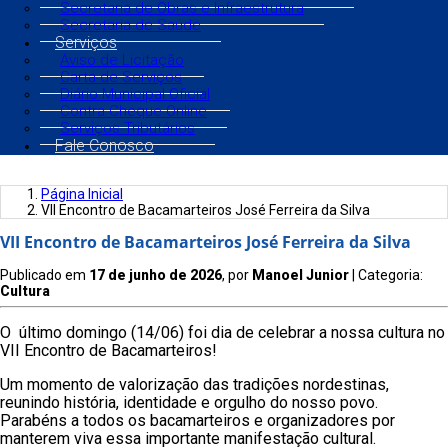
Secretaria de Obras e Infraestrutura
Secretaria de Saúde
Serviços
Aviso de Licitação
Carta de Serviços
Diário Municipal Oficial
Contra Cheque Online
Serviços Tributários
Fale Conosco
Página Inicial
VII Encontro de Bacamarteiros José Ferreira da Silva
VII Encontro de Bacamarteiros José Ferreira da Silva
Publicado em
17 de junho de 2026
, por
Manoel Junior
| Categoria:
Cultura
O último domingo (14/06) foi dia de celebrar a nossa cultura no
VII Encontro de Bacamarteiros!
Um momento de valorização das tradições nordestinas,
reunindo história, identidade e orgulho do nosso povo.
Parabéns a todos os bacamarteiros e organizadores por
manterem viva essa importante manifestação cultural.