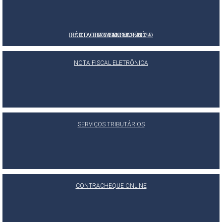
DIÁRIO OFICIAL DO MUNICÍPIO
PORTAL DA TRANSPARÊNCIA
OUVIDORIA MUNICIPAL
E-SIC
NOTA FISCAL ELETRÔNICA
SERVIÇOS TRIBUTÁRIOS
CONTRACHEQUE ONLINE