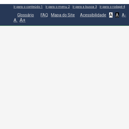
Ir para o conteúdo
1
Ir para o menu
2
Ir para a busca
3
Ir para o rodapé
4
Glossário
FAQ
Mapa do Site
Acessibilidade
A
A
A-
A+
A