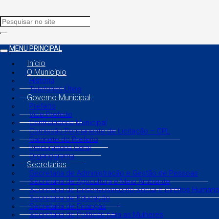
MENU PRINCIPAL
Início
O Município
História
Telefones Úteis
Governo Municipal
Prefeito
Vice Prefeito
Controladoria Municipal
Comissão Permanente de Licitação – CPL
Gabinete do Prefeito
Procuradoria Geral
Organograma
Secretarias
Secretaria de Administração e Gestão de Pessoas
Secretaria de Agricultura e Meio Ambiente
Secretaria de Desenvolvimento Social e Direitos Human
Secretaria de Educação
Secretaria de Finanças
Secretaria de Políticas para as Mulheres