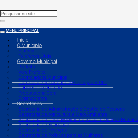
MENU PRINCIPAL
Início
O Município
História
Telefones Úteis
Governo Municipal
Prefeito
Vice Prefeito
Controladoria Municipal
Comissão Permanente de Licitação – CPL
Gabinete do Prefeito
Procuradoria Geral
Organograma
Secretarias
Secretaria de Administração e Gestão de Pessoas
Secretaria de Agricultura e Meio Ambiente
Secretaria de Desenvolvimento Social e Direitos Human
Secretaria de Educação
Secretaria de Finanças
Secretaria de Políticas para as Mulheres