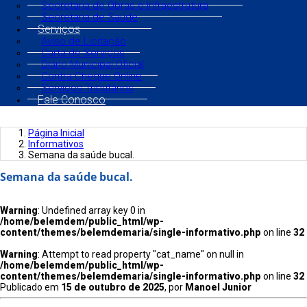
Secretaria de Obras e Infraestrutura
Secretaria de Saúde
Serviços
Aviso de Licitação
Carta de Serviços
Diário Municipal Oficial
Contra Cheque Online
Serviços Tributários
Fale Conosco
Página Inicial
Informativos
Semana da saúde bucal.
Semana da saúde bucal.
Warning
: Undefined array key 0 in
/home/belemdem/public_html/wp-
content/themes/belemdemaria/single-informativo.php
on line
32
Warning
: Attempt to read property "cat_name" on null in
/home/belemdem/public_html/wp-
content/themes/belemdemaria/single-informativo.php
on line
32
Publicado em
15 de outubro de 2025
, por
Manoel Junior