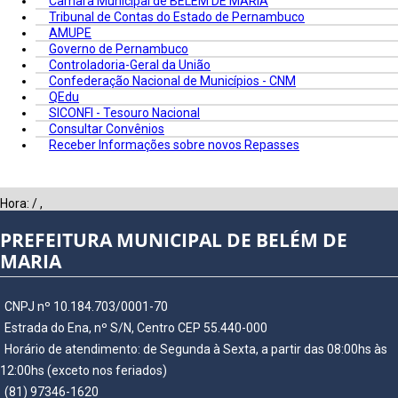
Câmara Municipal de BELÉM DE MARIA
Tribunal de Contas do Estado de Pernambuco
AMUPE
Governo de Pernambuco
Controladoria-Geral da União
Confederação Nacional de Municípios - CNM
QEdu
SICONFI - Tesouro Nacional
Consultar Convênios
Receber Informações sobre novos Repasses
Hora:
/
,
PREFEITURA MUNICIPAL DE BELÉM DE
MARIA
CNPJ nº 10.184.703/0001-70
Estrada do Ena, nº S/N, Centro CEP 55.440-000
Horário de atendimento: de Segunda à Sexta, a partir das 08:00hs às
12:00hs (exceto nos feriados)
(81) 97346-1620