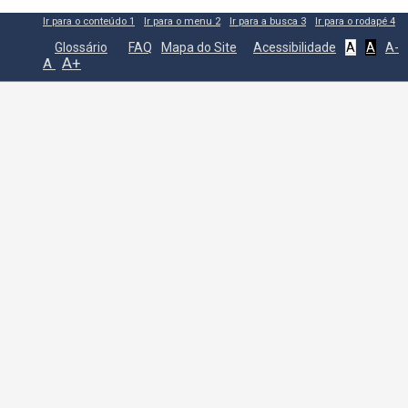
Ir para o conteúdo
1
Ir para o menu
2
Ir para a busca
3
Ir para o rodapé
4
Glossário
FAQ
Mapa do Site
Acessibilidade
A
A
A-
A+
A