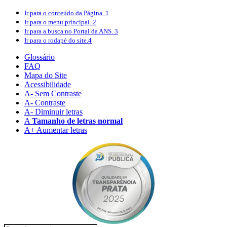
Ir para o conteúdo
da Página.
1
Ir para o menu
principal.
2
Ir para a busca
no Portal da ANS.
3
Ir para o rodapé
do site.
4
Glossário
FAQ
Mapa do Site
Acessibilidade
A
- Sem Contraste
A
- Contraste
A-
Diminuir letras
A
Tamanho de letras normal
A+
Aumentar letras