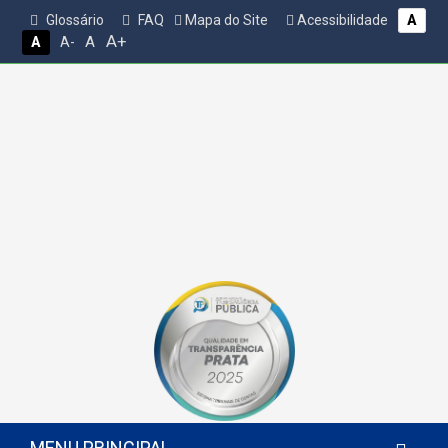
Glossário
FAQ
Mapa do Site
Acessibilidade
A
A+
A
A
A-
MENU PRINCIPAL